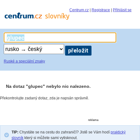
Centrum.cz
|
Registrace
|
Přihlásit se
Ruské a speciální znaky
Na dotaz "glupec" nebylo nic nalezeno.
Překontrolujte zadaný dotaz, zda je napsán správně.
reklama
TIP:
Chystáte se na cestu do zahraničí? Jistě se Vám hodí
praktický
slovník
který si můžete sami vytisknout.