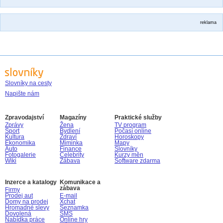
reklama
Slovníky na cesty
Napište nám
Zpravodajství
Magazíny
Praktické služby
Zprávy
Žena
TV program
Sport
Bydlení
Počasí online
Kultura
Zdraví
Horoskopy
Ekonomika
Miminka
Mapy
Auto
Finance
Slovníky
Fotogalerie
Celebrity
Kurzy měn
Wiki
Zábava
Software zdarma
Inzerce a katalogy
Komunikace a
zábava
Firmy
Prodej aut
E-mail
Domy na prodej
Xchat
Hromadné slevy
Seznamka
Dovolená
SMS
Nabídka práce
Online hry